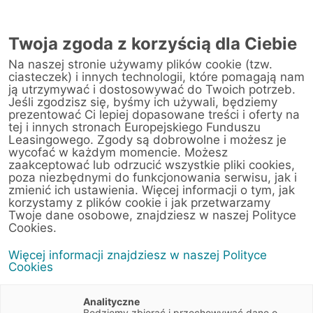
AUTORYZOWANY
PRZEDSTAWICIEL
Twoja zgoda z korzyścią dla Ciebie
W ŚWIDNICY
Na naszej stronie używamy plików cookie (tzw.
ciasteczek) i innych technologii, które pomagają nam
ją utrzymywać i dostosowywać do Twoich potrzeb.
Jeśli zgodzisz się, byśmy ich używali, będziemy
prezentować Ci lepiej dopasowane treści i oferty na
tej i innych stronach Europejskiego Funduszu
Leasingowego. Zgody są dobrowolne i możesz je
wycofać w każdym momencie. Możesz
zaakceptować lub odrzucić wszystkie pliki cookies,
poza niezbędnymi do funkcjonowania serwisu, jak i
zmienić ich ustawienia. Więcej informacji o tym, jak
korzystamy z plików cookie i jak przetwarzamy
Twoje dane osobowe, znajdziesz w naszej Polityce
Cookies.
Faktoring
Więcej informacji znajdziesz w naszej Polityce
Cookies
Zatory płatnicze pogarszają płynność
Analityczne
finansową Twojej firmy? Skorzystaj z
Będziemy zbierać i przechowywać dane o