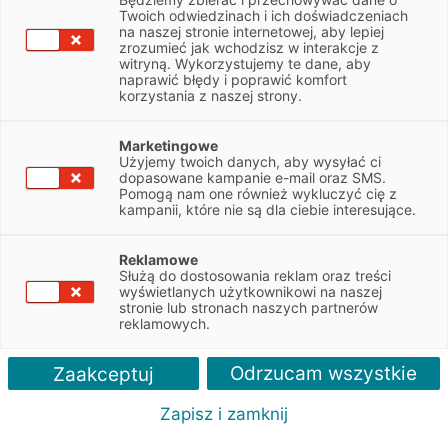
faktoringu – szybkiego finansowania faktur!
Twoich odwiedzinach i ich doświadczeniach
Faktoring oferowany jest przez spółkę
na naszej stronie internetowej, aby lepiej
Eurofactor S.A. należącą do Grupy EFL
zrozumieć jak wchodzisz w interakcje z
witryną. Wykorzystujemy te dane, aby
naprawić błędy i poprawić komfort
Zapytaj o ofertę
korzystania z naszej strony.
Marketingowe
Użyjemy twoich danych, aby wysyłać ci
dopasowane kampanie e-mail oraz SMS.
Pomogą nam one również wykluczyć cię z
kampanii, które nie są dla ciebie interesujące.
Reklamowe
Służą do dostosowania reklam oraz treści
Zalety
wyświetlanych użytkownikowi na naszej
stronie lub stronach naszych partnerów
reklamowych.
Odrzucam wszystkie
Zaakceptuj
Zapisz i zamknij