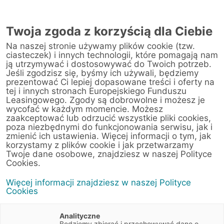
AUTORYZOWANY
PRZEDSTAWICIEL
Twoja zgoda z korzyścią dla Ciebie
W ŚWIDNICY
Na naszej stronie używamy plików cookie (tzw.
ciasteczek) i innych technologii, które pomagają nam
ją utrzymywać i dostosowywać do Twoich potrzeb.
Jeśli zgodzisz się, byśmy ich używali, będziemy
prezentować Ci lepiej dopasowane treści i oferty na
tej i innych stronach Europejskiego Funduszu
Leasingowego. Zgody są dobrowolne i możesz je
wycofać w każdym momencie. Możesz
zaakceptować lub odrzucić wszystkie pliki cookies,
poza niezbędnymi do funkcjonowania serwisu, jak i
zmienić ich ustawienia. Więcej informacji o tym, jak
korzystamy z plików cookie i jak przetwarzamy
Twoje dane osobowe, znajdziesz w naszej Polityce
Ubezpieczenia
Cookies.
Więcej informacji znajdziesz w naszej Polityce
przedmiotów
Cookies
leasingu w EFL
Analityczne
Będziemy zbierać i przechowywać dane o