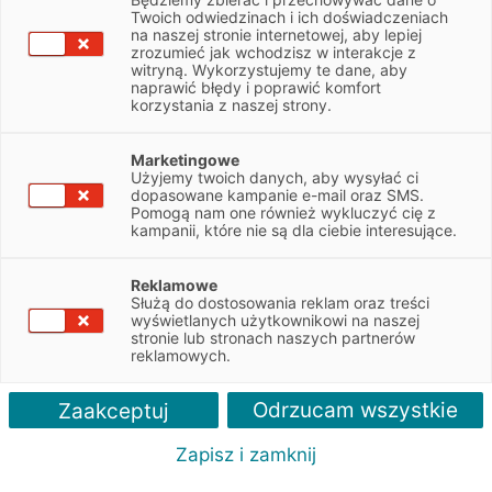
Twoich odwiedzinach i ich doświadczeniach
Finance
na naszej stronie internetowej, aby lepiej
zrozumieć jak wchodzisz w interakcje z
witryną. Wykorzystujemy te dane, aby
naprawić błędy i poprawić komfort
korzystania z naszej strony.
Chcesz ubezpieczyć leasingowany samochód
lub maszynę? Poznaj bogatą ofertę
ubezpieczeń EFL Finance!
Marketingowe
Użyjemy twoich danych, aby wysyłać ci
dopasowane kampanie e-mail oraz SMS.
Zapytaj o ofertę
Pomogą nam one również wykluczyć cię z
kampanii, które nie są dla ciebie interesujące.
Reklamowe
Służą do dostosowania reklam oraz treści
Zalety
wyświetlanych użytkownikowi na naszej
stronie lub stronach naszych partnerów
reklamowych.
Odrzucam wszystkie
Zaakceptuj
Zapisz i zamknij